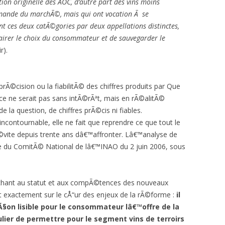
ion originelle des AOC, d’autre part des vins moins
ande du marchÃ©, mais qui ont vocation Ã se
t ces deux catÃ©gories par deux appellations distinctes,
airer le choix du consommateur et de sauvegarder le
r).
prÃ©cision ou la fiabilitÃ© des chiffres produits par Que
 ce ne serait pas sans intÃ©rÃªt, mais en rÃ©alitÃ©
la question, de chiffres prÃ©cis ni fiables.
ncontournable, elle ne fait que reprendre ce que tout le
©vite depuis trente ans dâ€™affronter. Lâ€™analyse de
ote du ComitÃ© National de lâ€™INAO du 2 juin 2006, sous
chant au statut et aux compÃ©tences des nouveaux
 exactement sur le cÅ“ur des enjeux de la rÃ©forme :
il
§on lisible pour le consommateur lâ€™offre de la
culier de permettre pour le segment vins de terroirs