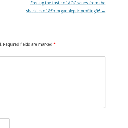
Freeing the taste of AOC wines from the
shackles of â€œorganoleptic profilingâ€
→
.
Required fields are marked
*