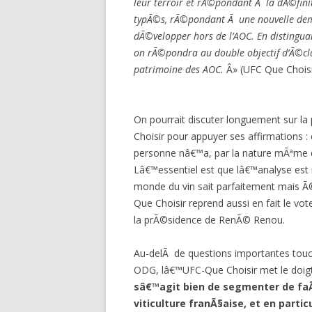
leur terroir et rÃ©pondant Ã la dÃ©finit
typÃ©s, rÃ©pondant Ã une nouvelle dem
dÃ©velopper hors de l’AOC. En distinguan
on rÃ©pondra au double objectif d’Ã©cl
patrimoine des AOC.
Â» (UFC Que Choisi
On pourrait discuter longuement sur la 
Choisir pour appuyer ses affirmations :
personne nâ€™a, par la nature mÃªme de 
Lâ€™essentiel est que lâ€™analyse est i
monde du vin sait parfaitement mais Ã
Que Choisir reprend aussi en fait le v
la prÃ©sidence de RenÃ© Renou.
Au-delÃ de questions importantes tou
ODG, lâ€™UFC-Que Choisir met le doigt
sâ€™agit bien de segmenter de faÃ
viticulture franÃ§aise, et en parti