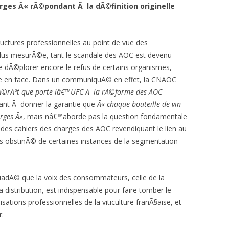
rges Â« rÃ©pondant Ã la dÃ©finition originelle
uctures professionnelles au point de vue des
us mesurÃ©e, tant le scandale des AOC est devenu
 dÃ©plorer encore le refus de certains organismes,
me en face. Dans un communiquÃ© en effet, la CNAOC
tÃ©rÃªt que porte lâ€™UFC Ã la rÃ©forme des AOC
nant Ã donner la garantie que
Â« chaque bouteille de vin
rges Â»
, mais nâ€™aborde pas la question fondamentale
des cahiers des charges des AOC revendiquant le lien au
us obstinÃ© de certaines instances de la segmentation
uadÃ© que la voix des consommateurs, celle de la
distribution, est indispensable pour faire tomber le
ations professionnelles de la viticulture franÃ§aise, et
.