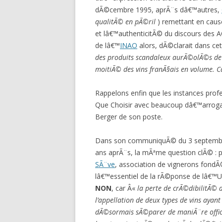
dÃ©cembre 1995, aprÃ¨s dâ€™autres,
qualitÃ© en pÃ©ril
) remettant en cau
et lâ€™authenticitÃ© du discours des A
de lâ€™
INAO
alors, dÃ©clarait dans cet
des produits scandaleux aurÃ©olÃ©s d
moitiÃ© des vins franÃ§ais en volume. Câ
Rappelons enfin que les instances prof
Que Choisir avec beaucoup dâ€™arrogan
Berger de son poste.
Dans son communiquÃ© du 3 septembr
ans aprÃ¨s, la mÃªme question clÃ© :
SÃ¨ve
, association de vignerons fondÃ
lâ€™essentiel de la rÃ©ponse de lâ€™
NON
, car Â«
la perte de crÃ©dibilitÃ© d
l’appellation de deux types de vins ayant
dÃ©sormais sÃ©parer de maniÃ¨re officiel