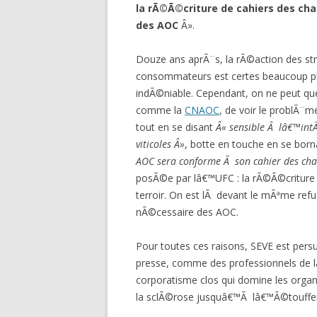
la rÃ©Ã©criture de cahiers des cha
des AOC
Â».
Douze ans aprÃ¨s, la rÃ©action des str
consommateurs est certes beaucoup pl
indÃ©niable. Cependant, on ne peut que
comme la
CNAOC
, de voir le problÃ¨
tout en se disant
Â« sensible Ã lâ€™in
viticoles Â»
, botte en touche en se bor
AOC sera conforme Ã son cahier des cha
posÃ©e par lâ€™UFC : la rÃ©Ã©criture 
terroir. On est lÃ devant le mÃªme ref
nÃ©cessaire des AOC.
Pour toutes ces raisons, SEVE est pers
presse, comme des professionnels de la 
corporatisme clos qui domine les organis
la sclÃ©rose jusquâ€™Ã lâ€™Ã©touffer