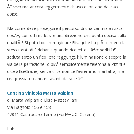
Ã¨ vivo ma ancora leggermente chiuso e lontano dal suo
apice.
Ma come deve proseguire il percorso di una cantina avviata
cosÃ¬, con ottime basi e una direzione che punta decisa sulla
qualitÃ ? Si potrebbe immaginare Elisa (che ha piÃ¹ o meno la
stessa etÃ di Siddharta quando ricevette il â€œbodhiâ€),
seduta sotto un fico, che raggiunge l’illuminazione e scopre la
via della perfezione, o piÃ¹ semplicemente telefona a Pittini e
dice â€œGrazie, senza di te non ce l’avremmo mai fatta, ma
ora possiamo andare avanti da sole!â€
Cantina Vinicola Marta Valpiani
di Marta Valpiani e Elisa Mazzavillani
Via Bagnolo 156 e 158
47011 Castrocaro Terme (ForlÃ¬ â€“ Cesena)
Luk