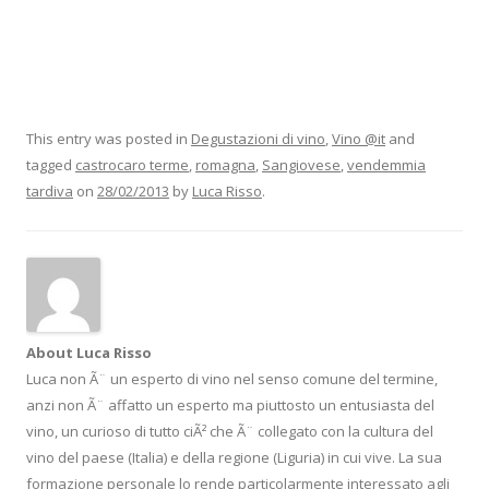
This entry was posted in
Degustazioni di vino
,
Vino @it
and
tagged
castrocaro terme
,
romagna
,
Sangiovese
,
vendemmia
tardiva
on
28/02/2013
by
Luca Risso
.
About Luca Risso
Luca non Ã¨ un esperto di vino nel senso comune del termine,
anzi non Ã¨ affatto un esperto ma piuttosto un entusiasta del
vino, un curioso di tutto ciÃ² che Ã¨ collegato con la cultura del
vino del paese (Italia) e della regione (Liguria) in cui vive. La sua
formazione personale lo rende particolarmente interessato agli