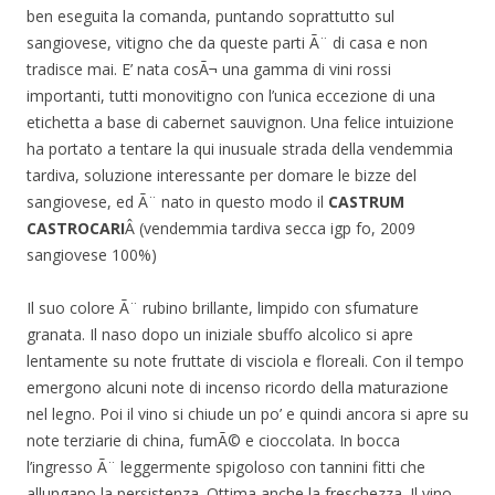
ben eseguita la comanda, puntando soprattutto sul
sangiovese, vitigno che da queste parti Ã¨ di casa e non
tradisce mai. E’ nata cosÃ¬ una gamma di vini rossi
importanti, tutti monovitigno con l’unica eccezione di una
etichetta a base di cabernet sauvignon. Una felice intuizione
ha portato a tentare la qui inusuale strada della vendemmia
tardiva, soluzione interessante per domare le bizze del
sangiovese, ed Ã¨ nato in questo modo il
CASTRUM
CASTROCARI
Â (vendemmia tardiva secca igp fo, 2009
sangiovese 100%)
Il suo colore Ã¨ rubino brillante, limpido con sfumature
granata. Il naso dopo un iniziale sbuffo alcolico si apre
lentamente su note fruttate di visciola e floreali. Con il tempo
emergono alcuni note di incenso ricordo della maturazione
nel legno. Poi il vino si chiude un po’ e quindi ancora si apre su
note terziarie di china, fumÃ© e cioccolata. In bocca
l’ingresso Ã¨ leggermente spigoloso con tannini fitti che
allungano la persistenza. Ottima anche la freschezza. Il vino