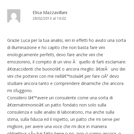
Elisa Mazzavillani
28/02/2013 at 16:02
Grazie Luca per la tua analisi, ieri in effetti ho avuto una sorta
di illuminazione e ho capito che non basta fare vini
enologicamente perfetti, devo fare anche vini che
emozionino, il compito di un vino Ã¨ quello di farti esclamare:
â€œaccidenti che buono!â€ o ancora meglio: â€œÃ¨ uno dei
vini che porterei con me nellâ€™isolaâ€ per fare ciÃ² devo
studiare ancora tanto e comprendere dinamiche che ancora
mi sfuggono.
Considero lâ€™avere un consulente come una sorta di
â€œmatrimonioâ€ un patto fondato non solo sulla
consulenza e sulle analisi di laboratorio, ma anche sulla
stima, sulla fiducia ed il rispetto, un patto che mi serve per
migliore, per avere una voce che mi dice in maniera
obbiettiva: sÃ¬ hai fatto bene o no, non ci siamo ancora, o