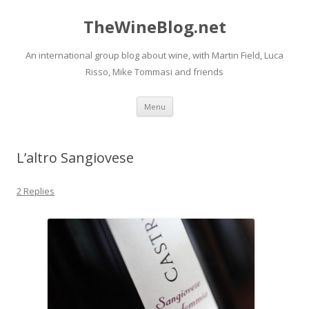
TheWineBlog.net
An international group blog about wine, with Martin Field, Luca
Risso, Mike Tommasi and friends
Skip
Menu
to
content
L’altro Sangiovese
2 Replies