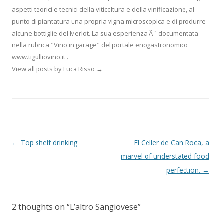
aspetti teorici e tecnici della viticoltura e della vinificazione, al
punto di piantatura una propria vigna microscopica e di produrre
alcune bottiglie del Merlot. La sua esperienza Ã¨ documentata
nella rubrica "
Vino in garage
" del portale enogastronomico
www.tigulliovino.it .
View all posts by Luca Risso
→
Post
←
Top shelf drinking
El Celler de Can Roca, a
navigation
marvel of understated food
perfection.
→
2 thoughts on “
L’altro Sangiovese
”