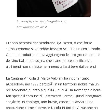
Courtesy by cucchiaio d'argento - link
http://www.cucchiaio.it
Ci sono percorsi che sembrano giÃ scritti, o che forse
semplicemente si vorrebbe fossero scritti in un certo modo.
Quando produttori nuovi aggiungono le loro gocce al mare
del vino italiano, bisogna che siano gocce significative,
altrimenti non si riesce nemmeno a farsi bere dai parenti.
La Cantina Vinicola di Marta Valpiani ha incominciato
â€œsoloâ€ nel 1999 perdipiÃ¹ in un territorio nobile ma un
po’ screditato quanto a qualitÃ , qual Ã¨ la Romagna e nella
fattispecie il comune di Castrocaro Terme. Quindi bisognava
scegliere un enologo, uno bravo, capace di avviare una
produzione come si deve, e Nicola Pittini da Valvasone ha