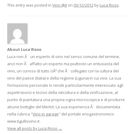
This entry was posted in
Vino @it
on
03/12/2012
by
Luca Risso
.
About Luca Risso
Luca non Ã¨ un esperto di vino nel senso comune del termine,
anzi non Ã¨ affatto un esperto ma piuttosto un entusiasta del
vino, un curioso di tutto ciÃ² che Ã¨ collegato con la cultura del
vino del paese (Italia) e della regione (Liguria) in cui vive. La sua
formazione personale lo rende particolarmente interessato agli
aspetti teorici e tecnici della viticoltura e della vinificazione, al
punto di piantatura una propria vigna microscopica e di produrre
alcune bottiglie del Merlot. La sua esperienza Ã¨ documentata
nella rubrica "
Vino in garage
" del portale enogastronomico
www.tigulliovino.it .
View all posts by Luca Risso
→