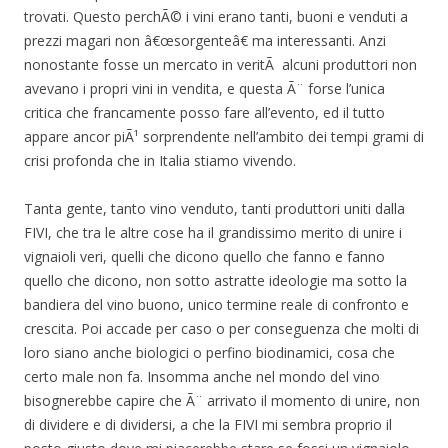
trovati. Questo perchÃ© i vini erano tanti, buoni e venduti a
prezzi magari non â€œsorgenteâ€ ma interessanti. Anzi
nonostante fosse un mercato in veritÃ alcuni produttori non
avevano i propri vini in vendita, e questa Ã¨ forse l’unica
critica che francamente posso fare all’evento, ed il tutto
appare ancor piÃ¹ sorprendente nell’ambito dei tempi grami di
crisi profonda che in Italia stiamo vivendo.
Tanta gente, tanto vino venduto, tanti produttori uniti dalla
FIVI, che tra le altre cose ha il grandissimo merito di unire i
vignaioli veri, quelli che dicono quello che fanno e fanno
quello che dicono, non sotto astratte ideologie ma sotto la
bandiera del vino buono, unico termine reale di confronto e
crescita. Poi accade per caso o per conseguenza che molti di
loro siano anche biologici o perfino biodinamici, cosa che
certo male non fa. Insomma anche nel mondo del vino
bisognerebbe capire che Ã¨ arrivato il momento di unire, non
di dividere e di dividersi, a che la FIVI mi sembra proprio il