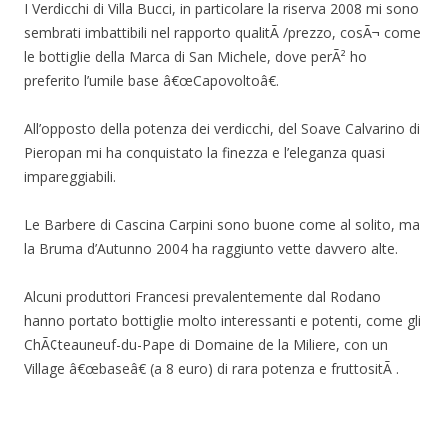
I Verdicchi di Villa Bucci, in particolare la riserva 2008 mi sono
sembrati imbattibili nel rapporto qualitÃ /prezzo, cosÃ¬ come
le bottiglie della Marca di San Michele, dove perÃ² ho
preferito l’umile base â€œCapovoltoâ€.
All’opposto della potenza dei verdicchi, del Soave Calvarino di
Pieropan mi ha conquistato la finezza e l’eleganza quasi
impareggiabili.
Le Barbere di Cascina Carpini sono buone come al solito, ma
la Bruma d’Autunno 2004 ha raggiunto vette davvero alte.
Alcuni produttori Francesi prevalentemente dal Rodano
hanno portato bottiglie molto interessanti e potenti, come gli
ChÃ¢teauneuf-du-Pape di Domaine de la Miliere, con un
Village â€œbaseâ€ (a 8 euro) di rara potenza e fruttositÃ .