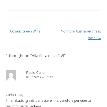
Post
←
Cosmic Green Wine
No more Australian cheap
navigation
wine?
→
1 thought on “
Alla fiera della FIVI
”
Paolo Carlo
03/12/2012 at 12:27
Carlo Luca,
Innanzitutto grazie per essere intervenuto e per questa
testimonianza veritiera.