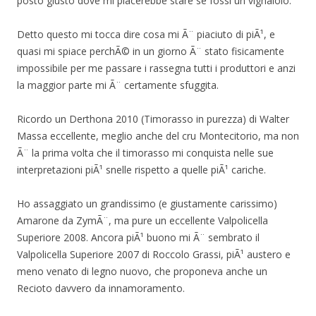
posto giusto dove mi piacerebbe stare se fossi un vignaiolo.
Detto questo mi tocca dire cosa mi Ã¨ piaciuto di piÃ¹, e
quasi mi spiace perchÃ© in un giorno Ã¨ stato fisicamente
impossibile per me passare i rassegna tutti i produttori e anzi
la maggior parte mi Ã¨ certamente sfuggita.
Ricordo un Derthona 2010 (Timorasso in purezza) di Walter
Massa eccellente, meglio anche del cru Montecitorio, ma non
Ã¨ la prima volta che il timorasso mi conquista nelle sue
interpretazioni piÃ¹ snelle rispetto a quelle piÃ¹ cariche.
Ho assaggiato un grandissimo (e giustamente carissimo)
Amarone da ZymÃ¨, ma pure un eccellente Valpolicella
Superiore 2008. Ancora piÃ¹ buono mi Ã¨ sembrato il
Valpolicella Superiore 2007 di Roccolo Grassi, piÃ¹ austero e
meno venato di legno nuovo, che proponeva anche un
Recioto davvero da innamoramento.