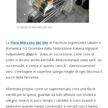
La spesa al mercato dei vini
La
Fiera Mercato dei Vini
di Piacenza organizzata sabato e
domenica 1/2 Dicembre dalla Federazione Italiana Vignaioli
Indipendenti (
FIVI
) Ã¨ stata un successone. Certe cose di
solito si dicono anche perchÃ© â€œcomunque vada sarÃ un
successoâ€, e invece in questo caso Ã¨ clamorosamente
vero. L’immagine in copertina spiega meglio di ogni discorso il
succo della faccenda.
All’entrata proprio come un supermercato c’era una fila di
carrelli per la spesa, guardati da tutti all’inizio con risolini o
sdegno. Invece in poco tempo i carrellini si sono esauriti e
tantissimi quando hanno cominciato a cercarli non li hanno