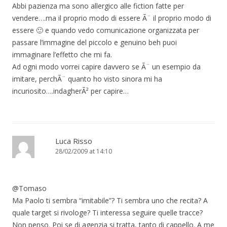
Abbi pazienza ma sono allergico alle fiction fatte per
vendere….ma il proprio modo di essere Ã¨ il proprio modo di
essere 🙂 e quando vedo comunicazione organizzata per
passare l’immagine del piccolo e genuino beh puoi
immaginare l’effetto che mi fa.
Ad ogni modo vorrei capire davvero se Ã¨ un esempio da
imitare, perchÃ¨ quanto ho visto sinora mi ha
incuriosito….indagherÃ² per capire…
Luca Risso
28/02/2009 at 14:10
@Tomaso
Ma Paolo ti sembra “imitabile”? Ti sembra uno che recita? A
quale target si rivologe? Ti interessa seguire quelle tracce?
Non penso. Poi se di agenzia si tratta, tanto di cappello. A me