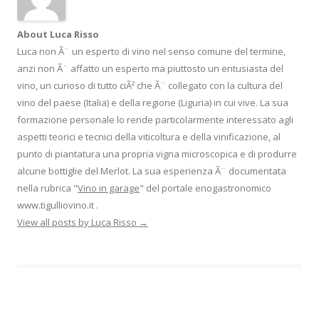
About Luca Risso
Luca non Ã¨ un esperto di vino nel senso comune del termine,
anzi non Ã¨ affatto un esperto ma piuttosto un entusiasta del
vino, un curioso di tutto ciÃ² che Ã¨ collegato con la cultura del
vino del paese (Italia) e della regione (Liguria) in cui vive. La sua
formazione personale lo rende particolarmente interessato agli
aspetti teorici e tecnici della viticoltura e della vinificazione, al
punto di piantatura una propria vigna microscopica e di produrre
alcune bottiglie del Merlot. La sua esperienza Ã¨ documentata
nella rubrica "
Vino in garage
" del portale enogastronomico
www.tigulliovino.it .
View all posts by Luca Risso
→