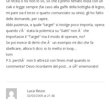
Se recita o no non lo so, so che il primo filmato inizia con un
ciak e legge sempre (fai caso alla gaffe della bottiglia di legno,
mi pare sia il terzo o quarto comunciato su vinix): gli ho fatto
delle domande, per capire.
Abbi pazienza, a quale “target” si rivolge poco importa, opera:
quando c’Ã¨ stata la polemica su “Gatti” non Ã¨ che
importasse il “Target” ma il modo di operare, no?
Se poi invece di dirmi che Ã¨ un esempio mi dici che fa
sbellicare, allora ti dico: io lo metto in loop…
tom
P.S. perchÃ¨ non ti attrezzi con l’invio mail quando io
commenta? Devo ricordarmi del post….e sÃ² smemorato!
Luca Risso
02/03/2009 at 21:48