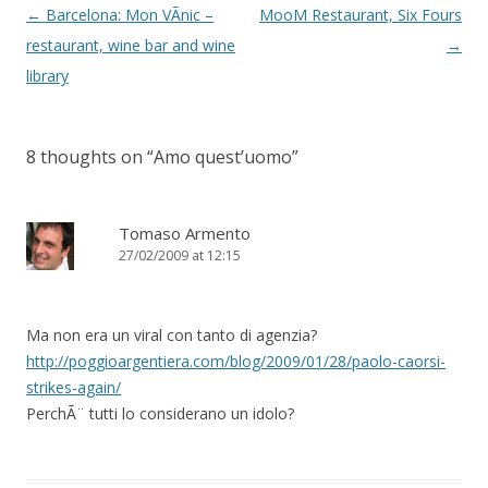
Post
←
Barcelona: Mon VÃ­nic –
MooM Restaurant, Six Fours
navigation
restaurant, wine bar and wine
→
library
8 thoughts on “
Amo quest’uomo
”
Tomaso Armento
27/02/2009 at 12:15
Ma non era un viral con tanto di agenzia?
http://poggioargentiera.com/blog/2009/01/28/paolo-caorsi-
strikes-again/
PerchÃ¨ tutti lo considerano un idolo?