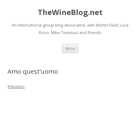
TheWineBlog.net
An international group blog about wine, with Martin Field, Luca
Risso, Mike Tommasi and friends
Skip
Menu
to
content
Amo quest’uomo
8 Replies