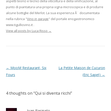
aspetti teorici e tecnici della viticoltura e della vinificazione, al
punto di piantatura una propria vigna microscopica e di produrre
alcune bottiglie del Merlot. La sua esperienza Ã¨ documentata
nella rubrica "
Vino in garage
" del portale enogastronomico
www.tigulliovino.it .
View all posts by Luca Risso
→
Post
←
MooM Restaurant, Six
La Petite Maison de Cucuron
navigation
Fours
(Eric Sapet)
→
4 thoughts on “
Qui si diventa ricchi
”
Ivan Pasinato