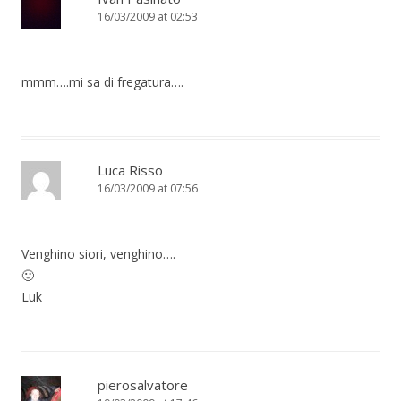
16/03/2009 at 02:53
mmm….mi sa di fregatura….
Luca Risso
16/03/2009 at 07:56
Venghino siori, venghino….
🙂
Luk
pierosalvatore