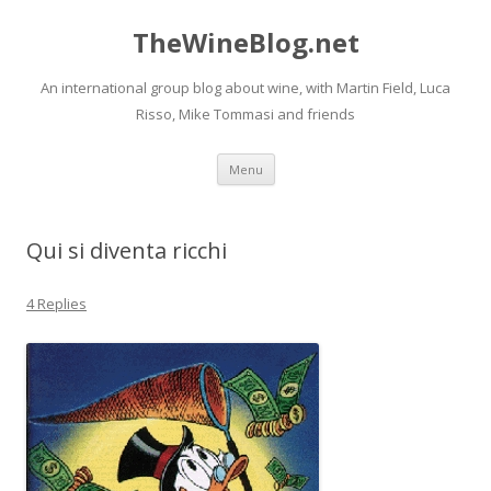
TheWineBlog.net
An international group blog about wine, with Martin Field, Luca
Risso, Mike Tommasi and friends
Skip
Menu
to
content
Qui si diventa ricchi
4 Replies